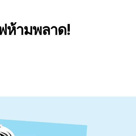
แฟห้ามพลาด!