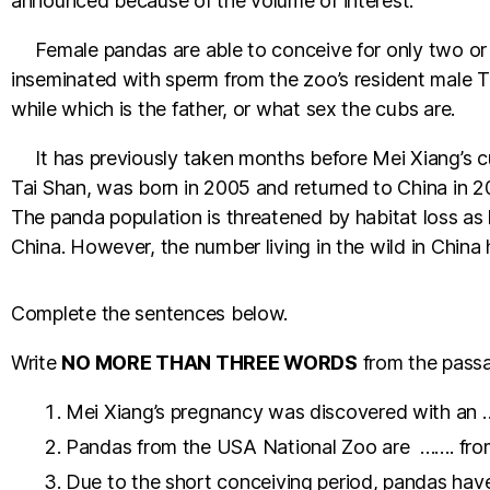
announced because of the volume of interest.
Female pandas are able to conceive for only two or thr
inseminated with sperm from the zoo’s resident male T
while which is the father, or what sex the cubs are.
It has previously taken months before Mei Xiang’s cu
Tai Shan, was born in 2005 and returned to China in 20
The panda population is threatened by habitat loss as l
China. However, the number living in the wild in China 
Complete the sentences below.
Write
NO MORE THAN THREE WORDS
from the passa
Mei Xiang’s pregnancy was discovered with an 
Pandas from the USA National Zoo are ……. fro
Due to the short conceiving period, pandas have