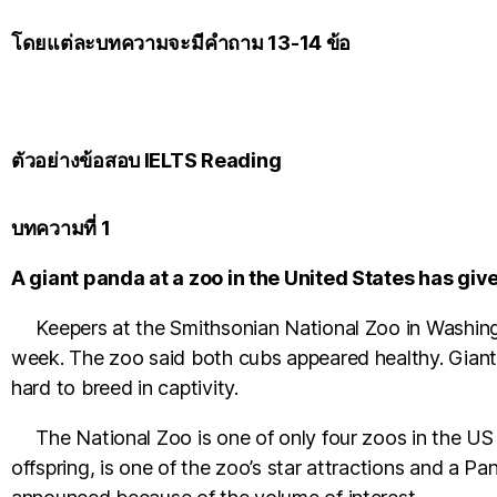
โดยแต่ละบทความจะมีคำถาม 13-14 ข้อ
ตัวอย่างข้อสอบ IELTS Reading
บทความที่ 1
A giant panda at a zoo in the United States has give
Keepers at the Smithsonian National Zoo in Washingt
week. The zoo said both cubs appeared healthy. Giant
hard to breed in captivity.
The National Zoo is one of only four zoos in the US 
offspring, is one of the zoo’s star attractions and a P