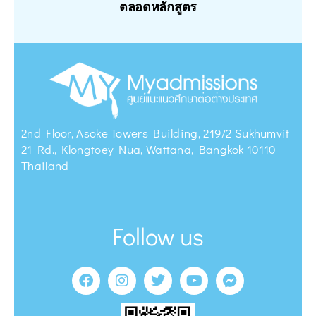
ตลอดหลักสูตร
2nd Floor, Asoke Towers Building, 219/2 Sukhumvit
21 Rd., Klongtoey Nua, Wattana, Bangkok 10110
Thailand
Follow us