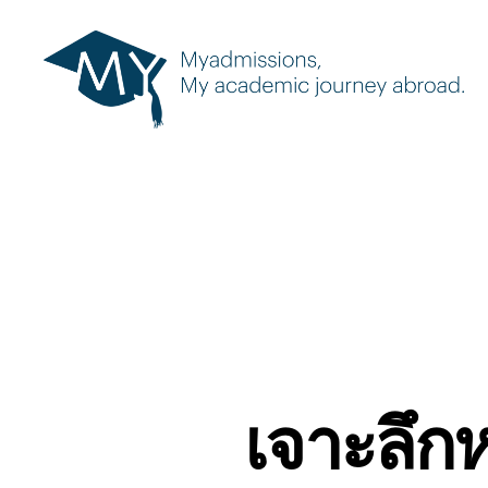
เจาะลึกห