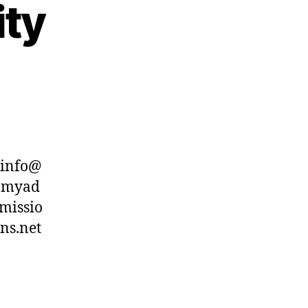
ity
info@
myad
missio
ns.net