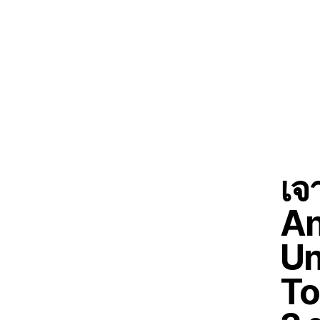
เจ
An
Un
To