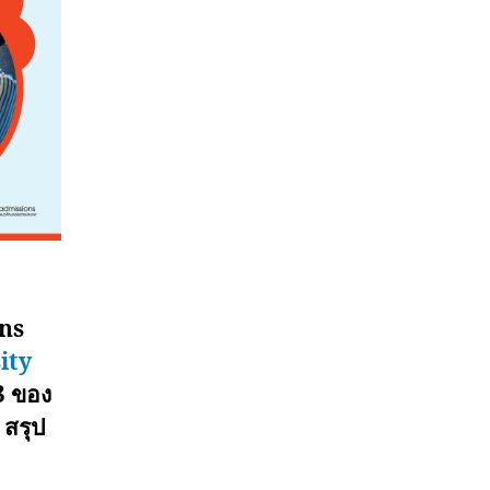
ons
ity
 3 ของ
 สรุป