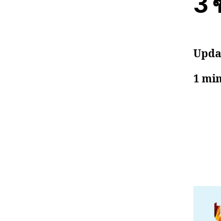
3 
Updat
1 mi