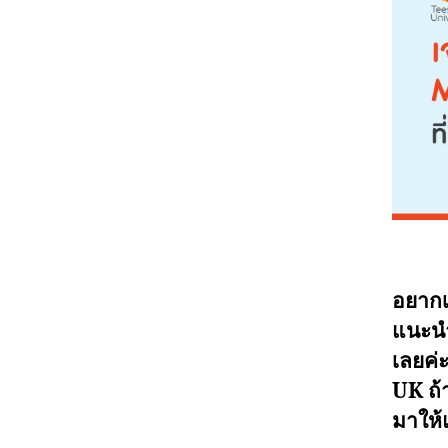
อยากเ
แนะนำ
เลยค่
UK ถ้า
มาให้