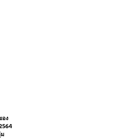
ดของ
ม 2564
่ม