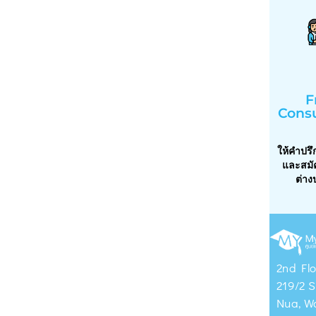
F
Consu
ให้คำปร
และสมัค
ต่าง
2nd Flo
219/2 S
Nua, W