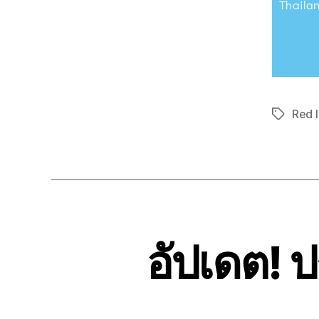
Thaila
Red l
อัปเดต! 