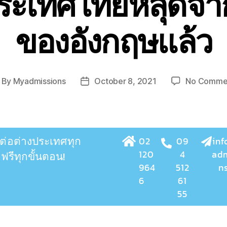
ประเทศไทยหลุดจาก
ของอังกฤษแล้ว
By
Myadmissions
October 8, 2021
No Comme
ต่อต่างประเทศทุก
02
09
in
120
4
adm
บ
ฟรีทุกขั้นตอน!
964
512
n
6
61
55