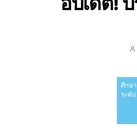
อัปเดต! 
ศึกษา
ระดั