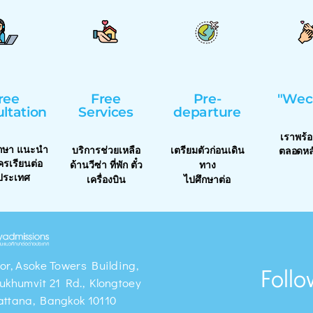
ree
Free
Pre-
"Wec
ltation
Services
departure
เราพร้
ึกษา แนะนำ
บริการช่วยเหลือ
เตรียมตัวก่อนเดิน
ตลอดหล
รเรียนต่อ
ด้านวีซ่า ที่พัก ตั๋ว
ทาง
ประเทศ
เครื่องบิน
ไปศึกษาต่อ
or, Asoke Towers Building,
Follo
ukhumvit 21 Rd., Klongtoey
attana, Bangkok 10110