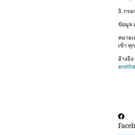
3. กรอ
ข้อมูล 
หมายเห
เข้า ทุ
อ้างอิง
anothe
Face