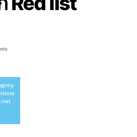
 Red list
nts
fo@my
issio
s.net