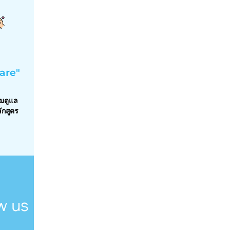
are"
อมดูแล
ักสูตร
w us